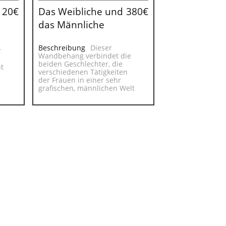
120€
Das Weibliche und
380€
das Männliche
Beschreibung
Dieser
r
Wandbehang verbindet die
beiden Geschlechter, die
t
verschiedenen Tätigkeiten
der Frauen in einer sehr
grafischen, männlichen Welt