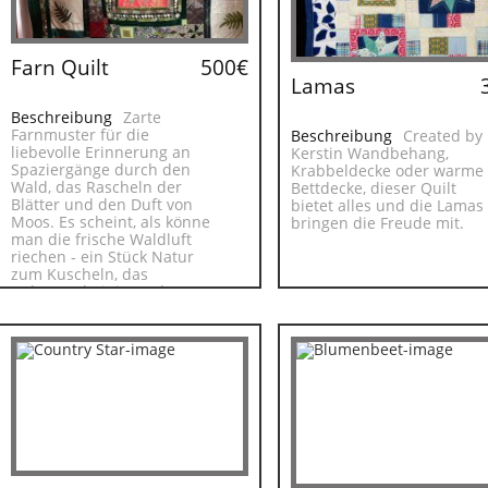
Farn Quilt
500€
Lamas
Beschreibung
Zarte
Farnmuster für die
Beschreibung
Created by
liebevolle Erinnerung an
Kerstin Wandbehang,
Spaziergänge durch den
Krabbeldecke oder warme
Wald, das Rascheln der
Bettdecke, dieser Quilt
Blätter und den Duft von
bietet alles und die Lamas
Moos. Es scheint, als könne
bringen die Freude mit.
man die frische Waldluft
riechen - ein Stück Natur
zum Kuscheln, das
Geborgenheit ins Zuhause
bringt.