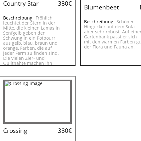
Country Star
380€
Blumenbeet
Beschreibung
Fröhlich
Beschreibung
Schöner
leuchtet der Stern in der
Hingucker auf dem Sofa,
Mitte, die kleinen Lamas in
aber sehr robust. Auf eine
Senfgelb geben den
Gartenbank passt er sich
Schwung in ein Potpourri
mit den warmen Farben gu
aus gelb, blau, braun und
der Flora und Fauna an.
orange, Farben, die auf
jeder Farm zu finden sind.
Die vielen Zier- und
Quiltnähte machen ihn
besonders stabil.
Crossing
380€