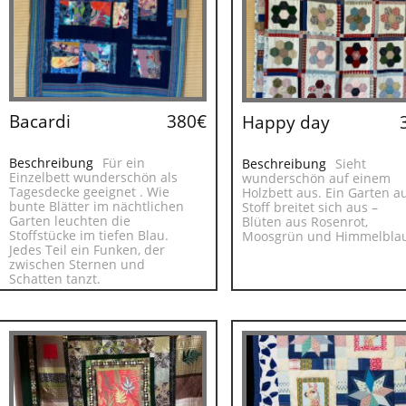
Bacardi
380€
Happy day
Beschreibung
Für ein
Beschreibung
Sieht
Einzelbett wunderschön als
wunderschön auf einem
Tagesdecke geeignet . Wie
Holzbett aus. Ein Garten a
bunte Blätter im nächtlichen
Stoff breitet sich aus –
Garten leuchten die
Blüten aus Rosenrot,
Stoffstücke im tiefen Blau.
Moosgrün und Himmelbla
Jedes Teil ein Funken, der
zwischen Sternen und
Schatten tanzt.