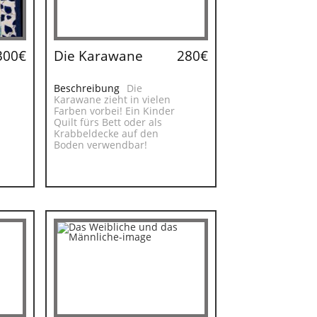
300€
Die Karawane
280€
Beschreibung
Die
Karawane zieht in vielen
Farben vorbei! Ein Kinder
Quilt fürs Bett oder als
Krabbeldecke auf den
Boden verwendbar!