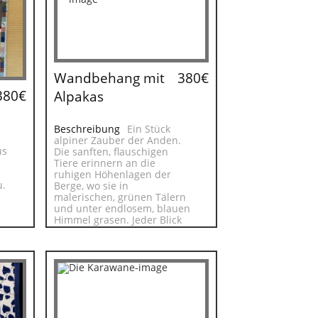
Wandbehang mit
380€
380€
Alpakas
Beschreibung
Ein Stück
alpiner Zauber der Anden.
us
Die sanften, flauschigen
Tiere erinnern an die
ruhigen Höhenlagen der
u.
Berge, wo sie in
malerischen, grünen Tälern
und unter endlosem, blauen
Himmel grasen. Jeder Blick
auf den Wandbehang
vermittelt diese behagliche
Atmosphäre.