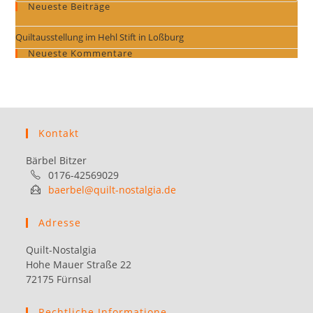
Neueste Beiträge
to
clo
Quiltausstellung im Hehl Stift in Loßburg
the
Neueste Kommentare
sea
pan
Kontakt
Bärbel Bitzer
0176-42569029
baerbel@quilt-nostalgia.de
Adresse
Quilt-Nostalgia
Hohe Mauer Straße 22
72175 Fürnsal
Rechtliche Informatione