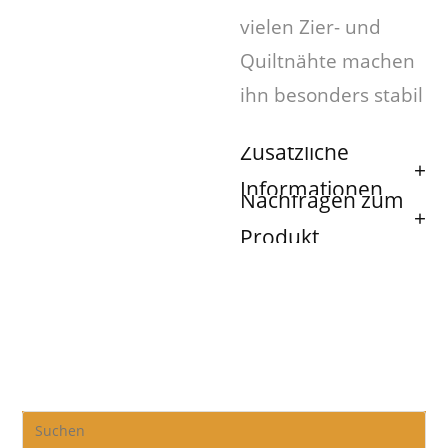
vielen Zier- und
Quiltnähte machen
ihn besonders stabil
Zusätzliche
Informationen
Nachfragen zum
Produkt
Pre
Es