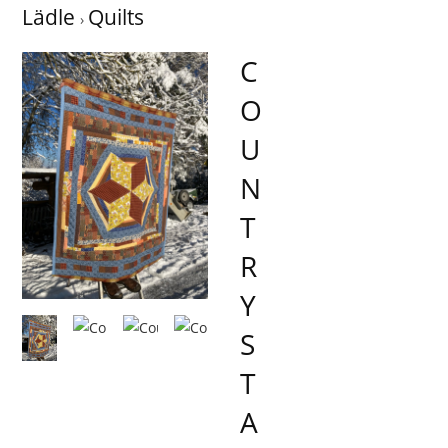
Lädle
Quilts
C
O
U
N
T
R
Y
S
T
A